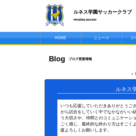
ルネス学園サッカークラブ
renaiss.soccer
HOME
ニュース
ス
Blog
ブログ更新情報
«
ルネス
いつも応援していただきありがとうご
がら試合をしていく中でなかなかいい
う大切さや、仲間とのコミュニケーシ
ごく感じ、最終的な終わり方はすごく
援よろしくお願いします。