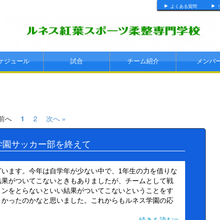
よくある質問
ケジュール
試合
チーム紹介
メンバ
 前へ
1
2
次へ »
学園サッカー部を終えて
ざいます。今年は自学年が少ない中で、1年生の力を借りな
結果がついてこないときもありましたが、チームとして戦
ョンをとらないといい結果がついてこないということをす
よかったのかなと思いました。これからもルネス学園の応