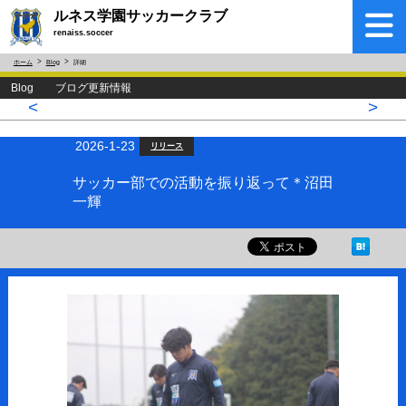
ルネス学園サッカークラブ
renaiss.soccer
ホーム
Blog
詳細
Blog ブログ更新情報
<
>
2026-1-23
リリース
サッカー部での活動を振り返って＊沼田
一輝