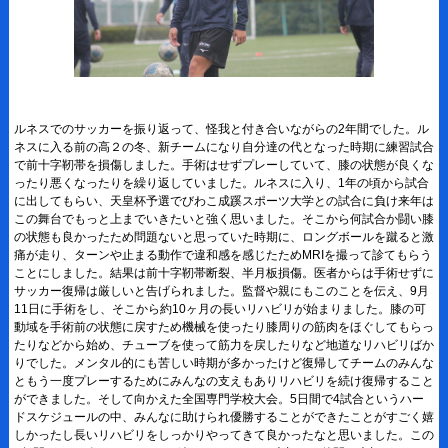
ルネスでのサッカーを振り返って、怪我と付き合いながらの2年間でした。ル
ネスに入る前の高２の冬、新チームになり自分達の代となった時期に練習試合
で前十字靭帯を損傷しました。手術はせずプレーしていて、膝の状態が良くな
ったり悪くなったりを繰り返していました。ルネスに入り、1年の頃から試合
に出してもらい、天皇杯予選でびわこ成蹊スポーツ大学との試合に負け来年は
この舞台でもっと上までいきたいと強く思いました。そこから何試合か闘い膝
の状態も良かったため問題ないと思っていた時期に、ロングボールを蹴ると激
痛が走り、ターンや止まる動作で違和感を感じたためMRIを撮って診てもらう
ことにしました。結果は前十字靭帯断裂、半月板損傷。医者からは手術せずに
サッカー復帰は厳しいと告げられました。監督や親にもこのことを伝え、9月
11日に手術をし、そこから約10ヶ月の長いリハビリが始まりました。膝の可
動域を手術前の状態に戻すため機械を使ったり膝周りの筋肉をほぐしてもらっ
たりなどから始め、チューブを使って筋力を戻したりなど地道なリハビリばか
りでした。メンタル的にも苦しい時期が多かったけど復帰してチームのみんな
ともう一度プレーするためにみんなの支えもありリハビリを続け復帰すること
ができました。そして向かえた全国専門学校大会。5日間で4試合というハー
ドスケジュールの中、みんなに助けられ優勝することができたことがすごく嬉
しかったし長いリハビリをしっかりやってきて良かったなと思いました。この