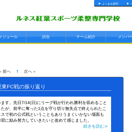
よくある質問
ケジュール
試合
チーム紹介
メンバ
« 前へ
1
次へ »
栗東FC戦の振り返り
す。先日7/14(日)にリーグ戦が行われ勝利を収めること
したが、前半に奪った1点を守り切り無失点で終えられたこ
ネスで初の公式戦ということもありうまくいかない場面も
練習に励み努力していきたいと改めて感じました。
続きを読む≫