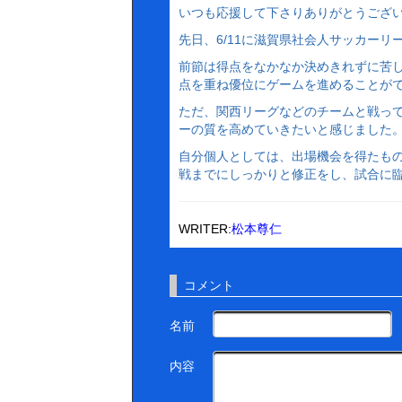
いつも応援して下さりありがとうござ
先日、6/11に滋賀県社会人サッカーリ
前節は得点をなかなか決めきれずに苦
点を重ね優位にゲームを進めることが
ただ、関西リーグなどのチームと戦っ
ーの質を高めていきたいと感じました
自分個人としては、出場機会を得たも
戦までにしっかりと修正をし、試合に
WRITER:
松本尊仁
コメント
名前
内容